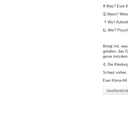
❓ Was? Eure K
🗓️ Wann? Mittw
📍 Wo? Aufenth
🙋 Wer? Psycho
Bringt mit, was
gefallen, das 
gerne trotzdem
💪 Die Kleidun
Schaut vorbei, 
Euer Klima-AK 
Veröffentlic