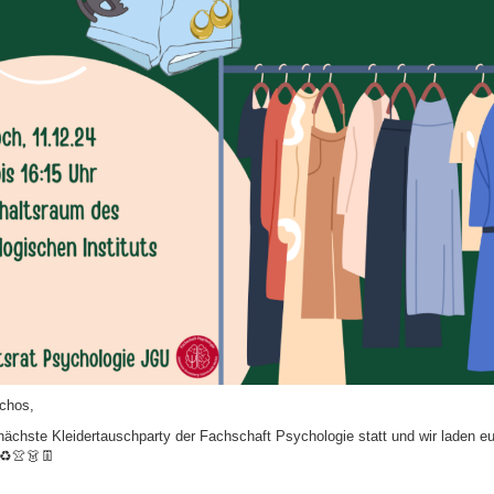
ychos,
 nächste Kleidertauschparty der Fachschaft Psychologie statt und wir laden e
♻️👚👗👖