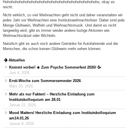
Hohohohohohohohohohohohohohohohohohohohohohohoho, okay es
reicht.
Nicht wirklich, zu viel Weihnachten geht nicht und daher veranstalten wir
jedes Jahr vor Weihnachten eine Institutsweihnachtsfeier. Dabei sind jede
Menge Glühwein, Waffeln und Weihnachtsmusik. Und damit es nicht
langweilig wird, gibt es immer wieder andere lustige Aktionen wie
Weihnachtsrätsel oder Wichteln.
Natürlich gibt es auch noch andere Getränke für Autofahrende und die
Menschen, die schon keinen Glühwein mehr sehen können.
Aktuelles
Kommt vorbei! ☀️ Zum Psycho Sommerfest 2026! 🥳
Juni 4, 2026
Ersti-Woche zum Sommersemester 2026
März 20, 2026
Mehr als nur Fakten! – Herzliche Einladung zum
Institutskolloquium am 28.01
Januar 22, 2026
Mood Matters! Herzliche Einladung zum Institutskolloquium
am14.01.26
Januar 9, 2026