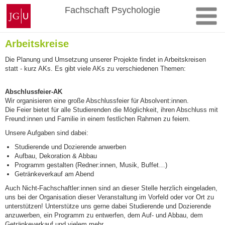
Zum
Johannes
Fachschaft Psychologie
Inhalt
Gutenberg-
springen
Universität
Mainz
Arbeitskreise
Die Planung und Umsetzung unserer Projekte findet in Arbeitskreisen
statt - kurz AKs. Es gibt viele AKs zu verschiedenen Themen:
Abschlussfeier-AK
Wir organisieren eine große Abschlussfeier für Absolvent:innen.
Die Feier bietet für alle Studierenden die Möglichkeit, ihren Abschluss mit
Freund:innen und Familie in einem festlichen Rahmen zu feiern.
Unsere Aufgaben sind dabei:
Studierende und Dozierende anwerben
Aufbau, Dekoration & Abbau
Programm gestalten (Redner:innen, Musik, Buffet…)
Getränkeverkauf am Abend
Auch Nicht-Fachschaftler:innen sind an dieser Stelle herzlich eingeladen,
uns bei der Organisation dieser Veranstaltung im Vorfeld oder vor Ort zu
unterstützen! Unterstütze uns gerne dabei Studierende und Dozierende
anzuwerben, ein Programm zu entwerfen, dem Auf- und Abbau, dem
Getränkeverkauf und vielem mehr.