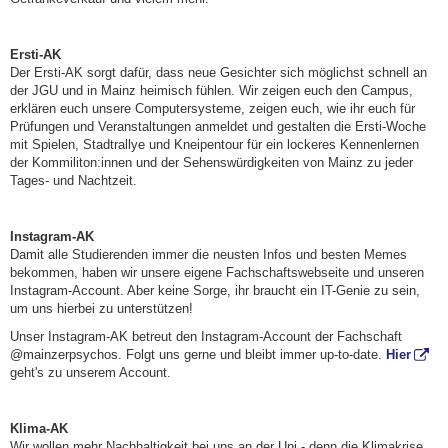
Ersti-AK
Der Ersti-AK sorgt dafür, dass neue Gesichter sich möglichst schnell an
der JGU und in Mainz heimisch fühlen. Wir zeigen euch den Campus,
erklären euch unsere Computersysteme, zeigen euch, wie ihr euch für
Prüfungen und Veranstaltungen anmeldet und gestalten die Ersti-Woche
mit Spielen, Stadtrallye und Kneipentour für ein lockeres Kennenlernen
der Kommiliton:innen und der Sehenswürdigkeiten von Mainz zu jeder
Tages- und Nachtzeit.
Instagram-AK
Damit alle Studierenden immer die neusten Infos und besten Memes
bekommen, haben wir unsere eigene Fachschaftswebseite und unseren
Instagram-Account. Aber keine Sorge, ihr braucht ein IT-Genie zu sein,
um uns hierbei zu unterstützen!
Unser Instagram-AK betreut den Instagram-Account der Fachschaft
@mainzerpsychos. Folgt uns gerne und bleibt immer up-to-date.
Hier
geht's zu unserem Account.
Klima-AK
Wir wollen mehr Nachhaltigkeit bei uns an der Uni - denn die Klimakrise