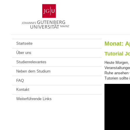
Zum
Johannes
Inhalt
Gutenberg-
springen
Universität
Mainz
Monat:
A
Startseite
Über uns
Tutorial J
Studienrelevantes
Heute Morgen, 
Veranstaltungen
Neben dem Studium
Ruhe ansehen w
Tutorien sollte
FAQ
Kontakt
Weiterführende Links