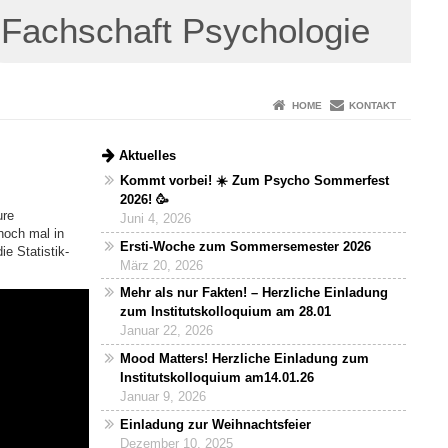
Fachschaft Psychologie
HOME
KONTAKT
Aktuelles
Kommt vorbei! ☀️ Zum Psycho Sommerfest
2026! 🥳
ure
Juni 4, 2026
noch mal in
Ersti-Woche zum Sommersemester 2026
e Statistik-
März 20, 2026
Mehr als nur Fakten! – Herzliche Einladung
zum Institutskolloquium am 28.01
Januar 22, 2026
Mood Matters! Herzliche Einladung zum
Institutskolloquium am14.01.26
Januar 9, 2026
Einladung zur Weihnachtsfeier
Dezember 10, 2025