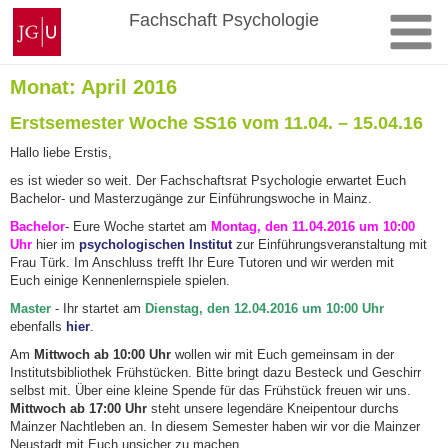
Zum
Johannes
Fachschaft Psychologie
Inhalt
Gutenberg-
springen
Universität
Mainz
Monat:
April 2016
Erstsemester Woche SS16 vom 11.04. – 15.04.16
Hallo liebe Erstis,
es ist wieder so weit. Der Fachschaftsrat Psychologie erwartet Euch
Bachelor- und Masterzugänge zur Einführungswoche in Mainz.
Bachelor
- Eure Woche startet am
Montag, den 11.04.2016 um 10:00
Uhr
hier im
psychologischen Institut
zur Einführungsveranstaltung mit
Frau Türk. Im Anschluss trefft Ihr Eure Tutoren und wir werden mit
Euch einige Kennenlernspiele spielen.
Master
- Ihr startet am
Dienstag, den 12.04.2016 um 10:00 Uhr
ebenfalls
hier
.
Am
Mittwoch ab 10:00 Uhr
wollen wir mit Euch gemeinsam in der
Institutsbibliothek Frühstücken. Bitte bringt dazu Besteck und Geschirr
selbst mit. Über eine kleine Spende für das Frühstück freuen wir uns.
Mittwoch ab 17:00 Uhr
steht unsere legendäre Kneipentour durchs
Mainzer Nachtleben an. In diesem Semester haben wir vor die Mainzer
Neustadt mit Euch unsicher zu machen.