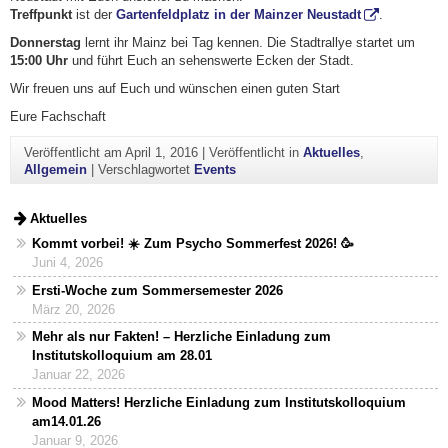
Treffpunkt
ist der
Gartenfeldplatz in der Mainzer Neustadt
.
Donnerstag
lernt ihr Mainz bei Tag kennen. Die Stadtrallye startet um
15:00 Uhr
und führt Euch an sehenswerte Ecken der Stadt.
Wir freuen uns auf Euch und wünschen einen guten Start
Eure Fachschaft
Veröffentlicht am
April 1, 2016
|
Veröffentlicht in
Aktuelles
,
Allgemein
|
Verschlagwortet
Events
Aktuelles
Kommt vorbei! ☀️ Zum Psycho Sommerfest 2026! 🥳
Juni 4, 2026
Ersti-Woche zum Sommersemester 2026
März 20, 2026
Mehr als nur Fakten! – Herzliche Einladung zum
Institutskolloquium am 28.01
Januar 22, 2026
Mood Matters! Herzliche Einladung zum Institutskolloquium
am14.01.26
Januar 9, 2026