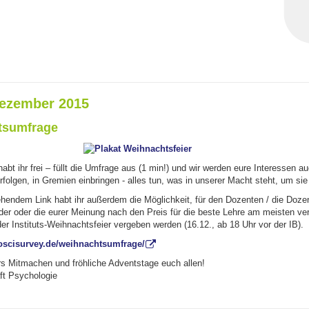
ezember 2015
tsumfrage
bt ihr frei – füllt die Umfrage aus (1 min!) und wir werden eure Interessen au
folgen, in Gremien einbringen - alles tun, was in unserer Macht steht, um si
ehendem Link habt ihr außerdem die Möglichkeit, für den Dozenten / die Dozen
er oder die eurer Meinung nach den Preis für die beste Lehre am meisten ve
der Instituts-Weihnachtsfeier vergeben werden (16.12., ab 18 Uhr vor der IB).
oscisurvey.de/weihnachtsumfrage/
rs Mitmachen und fröhliche Adventstage euch allen!
ft Psychologie