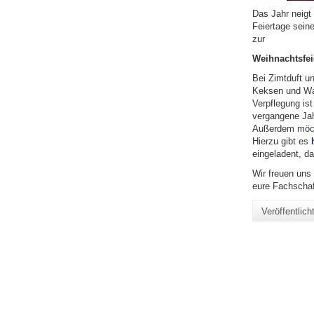
Das Jahr neigt
Feiertage seine
zur
Weihnachtsfei
Bei Zimtduft u
Keksen und Waf
Verpflegung is
vergangene Jah
Außerdem möcht
Hierzu gibt es
eingeladent, d
Wir freuen uns
eure Fachschaf
Veröffentlic