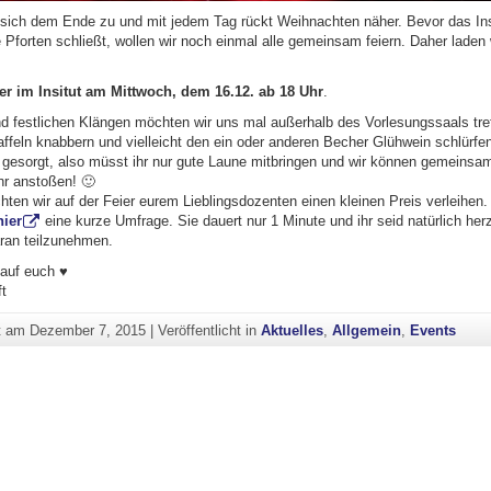
 sich dem Ende zu und mit jedem Tag rückt Weihnachten näher. Bevor das Insi
 Pforten schließt, wollen wir noch einmal alle gemeinsam feiern. Daher laden w
er im Insitut am Mittwoch, dem 16.12. ab 18 Uhr
.
nd festlichen Klängen möchten wir uns mal außerhalb des Vorlesungssaals tre
feln knabbern und vielleicht den ein oder anderen Becher Glühwein schlürfen
t gesorgt, also müsst ihr nur gute Laune mitbringen und wir können gemeinsa
r anstoßen! 🙂
en wir auf der Feier eurem Lieblingsdozenten einen kleinen Preis verleihen.
hier
eine kurze Umfrage. Sie dauert nur 1 Minute und ihr seid natürlich herz
aran teilzunehmen.
 auf euch ♥
t
ht am
Dezember 7, 2015
|
Veröffentlicht in
Aktuelles
,
Allgemein
,
Events