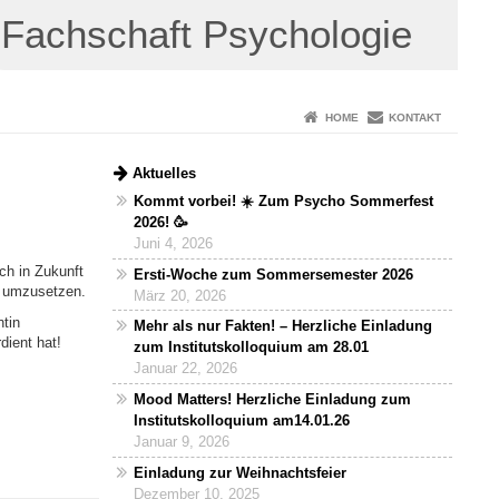
Fachschaft Psychologie
HOME
KONTAKT
Aktuelles
Kommt vorbei! ☀️ Zum Psycho Sommerfest
2026! 🥳
Juni 4, 2026
ch in Zukunft
Ersti-Woche zum Sommersemester 2026
e umzusetzen.
März 20, 2026
tin
Mehr als nur Fakten! – Herzliche Einladung
rd
ient hat!
zum Institutskolloquium am 28.01
Januar 22, 2026
Mood Matters! Herzliche Einladung zum
Institutskolloquium am14.01.26
Januar 9, 2026
Einladung zur Weihnachtsfeier
Dezember 10, 2025