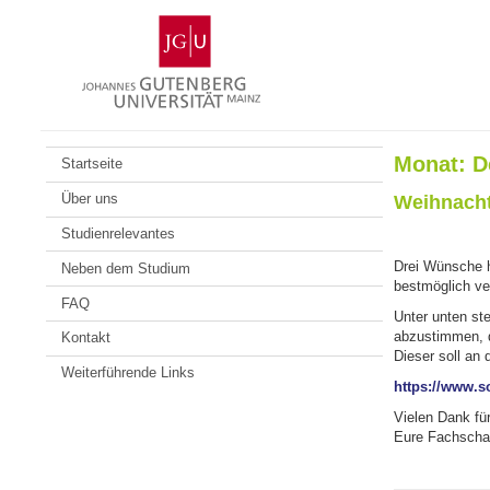
Zum
Johannes
Inhalt
Gutenberg-
springen
Universität
Mainz
Monat:
D
Startseite
Über uns
Weihnach
Studienrelevantes
Drei Wünsche ha
Neben dem Studium
bestmöglich ver
FAQ
Unter unten st
abzustimmen, d
Kontakt
Dieser soll an 
Weiterführende Links
https://www.s
Vielen Dank fü
Eure Fachscha