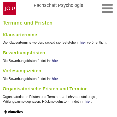
Zum
Johannes
Fachschaft Psychologie
Inhalt
Gutenberg-
springen
Universität
Mainz
Termine und Fristen
Klausurtermine
Die Klausurtermine werden, sobald sie feststehen,
hier
veröffentlicht.
Bewerbungsfristen
Die Bewerbungsfristen findet ihr
hier
.
Vorlesungszeiten
Die Bewerbungsfristen findet ihr
hier
.
Organisatorische Fristen und Termine
Organisatorische Fristen und Termin, u.a. Lehrveranstaltungs-,
Prüfungsanmeldephasen, Rückmeldefristen, findet ihr
hier
.
Aktuelles