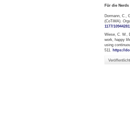
Für die Nerds
Dormann, C., G
(CoTiMA).
Orga
1177/10944281
Wiese, C. W., D
work, happy lif
using continuou
511.
https://do
Veröffentlic