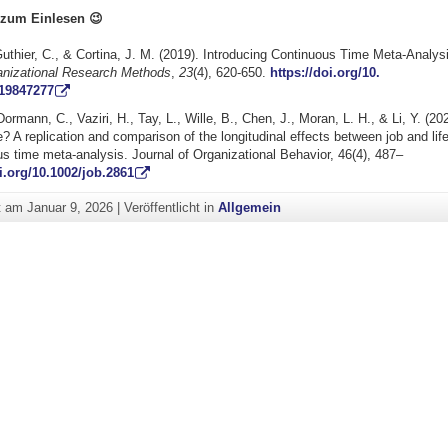
 zum Einlesen
😉
uthier, C., & Cortina, J. M. (2019). Introducing Continuous Time Meta-Analys
nizational Research Methods
,
23
(4), 620-650.
https://doi.org/10.
19847277
ormann, C., Vaziri, H., Tay, L., Wille, B., Chen, J., Moran, L. H., & Li, Y. (2
e? A replication and comparison of the longitudinal effects between job and life
s time meta‐analysis. Journal of Organizational Behavior, 46(4), 487–
i.org/10.
1002/job.2861
ht am
Januar 9, 2026
|
Veröffentlicht in
Allgemein